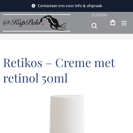
Contacteer ons voor info & afspraak
ZOEKEN
Retikos – Creme met
retinol 50ml