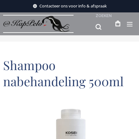
Contacteer ons voor info & afspraak
ZOEKEN
Shampoo
nabehandeling 500ml